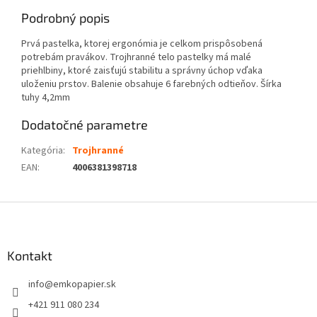
Podrobný popis
Prvá pastelka, ktorej ergonómia je celkom prispôsobená
potrebám pravákov. Trojhranné telo pastelky má malé
priehlbiny, ktoré zaisťujú stabilitu a správny úchop vďaka
uloženiu prstov. Balenie obsahuje 6 farebných odtieňov. Šírka
tuhy 4,2mm
Dodatočné parametre
Kategória
:
Trojhranné
EAN
:
4006381398718
Z
á
p
ä
Kontakt
t
info
@
emkopapier.sk
i
e
+421 911 080 234