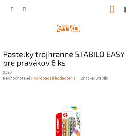
Prejsť
NÁKUP
na
obsah
KOŠÍK
Pastelky trojhranné STABILO EASY
pre pravákov 6 ks
3186
Priemerné
Neohodnotené
Podrobnosti hodnotenia
Značka:
Stabilo
hodnotenie
produktu
je
0,0
z
5
hviezdičiek.