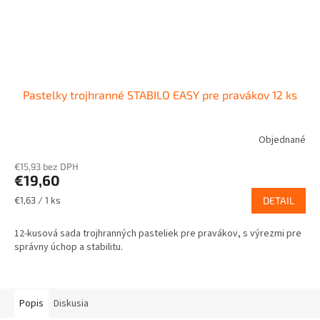
Pastelky trojhranné STABILO EASY pre pravákov 12 ks
Objednané
€15,93 bez DPH
€19,60
Jednotková
€1,63 / 1 ks
DETAIL
cena:
12-kusová sada trojhranných pasteliek pre pravákov, s výrezmi pre
správny úchop a stabilitu.
Popis
Diskusia