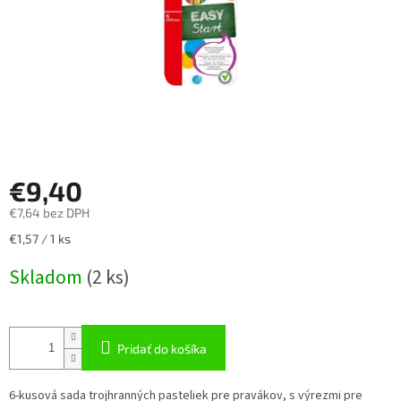
€9,40
€7,64 bez DPH
Jednotková
€1,57 / 1 ks
cena:
Skladom
(
2 ks
)
Pridať do košíka
6-kusová sada trojhranných pasteliek pre pravákov, s výrezmi pre