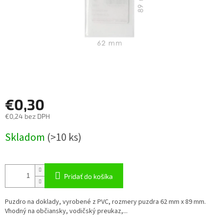
€0,30
€0,24 bez DPH
Jednotková
Skladom
(
>10 ks
)
cena:
Pridať do košíka
Puzdro na doklady, vyrobené z PVC, rozmery puzdra 62 mm x 89 mm.
Vhodný na občiansky, vodičský preukaz,...