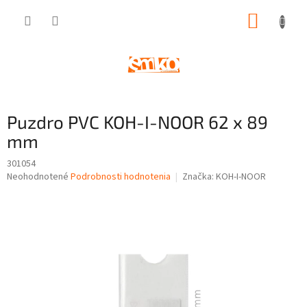
Prejsť
NÁKUP
na
obsah
KOŠÍK
Puzdro PVC KOH-I-NOOR 62 x 89
mm
301054
Priemerné
Neohodnotené
Podrobnosti hodnotenia
Značka:
KOH-I-NOOR
hodnotenie
produktu
je
0,0
z
5
hviezdičiek.