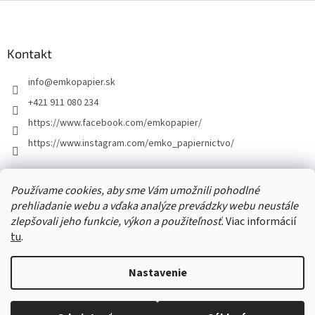
Z
á
p
ä
Kontakt
t
info
@
emkopapier.sk
i
e
+421 911 080 234
https://www.facebook.com/emkopapier/
https://www.instagram.com/emko_papiernictvo/
Facebook
Používame cookies, aby sme Vám umožnili pohodlné
prehliadanie webu a vďaka analýze prevádzky webu neustále
zlepšovali jeho funkcie, výkon a použiteľnosť.
Viac informácií
tu
.
Vytvoril Shoptet
Nastavenie
Copyright 2026
EMKOpapier
. Všetky práva vyhradené.
Upraviť