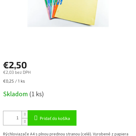
€2,50
€2,03 bez DPH
Jednotková
€0,25 / 1 ks
cena:
Skladom
(
1 ks
)
Pridať do košíka
Rýchloviazače A4 s plnou prednou stranou (celé). Vyrobené z papiera