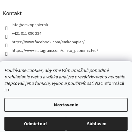
á
p
ä
Kontakt
t
info
@
emkopapier.sk
i
e
+421 911 080 234
https://www.facebook.com/emkopapier/
https://www.instagram.com/emko_papiernictvo/
Facebook
Používame cookies, aby sme Vám umožnili pohodlné
prehliadanie webu a vďaka analýze prevádzky webu neustále
zlepšovali jeho funkcie, výkon a použiteľnosť.
Viac informácií
tu
.
Vytvoril Shoptet
Nastavenie
Copyright 2026
EMKOpapier
. Všetky práva vyhradené.
Upraviť
Odmietnuť
Súhlasím
nastavenie cookies