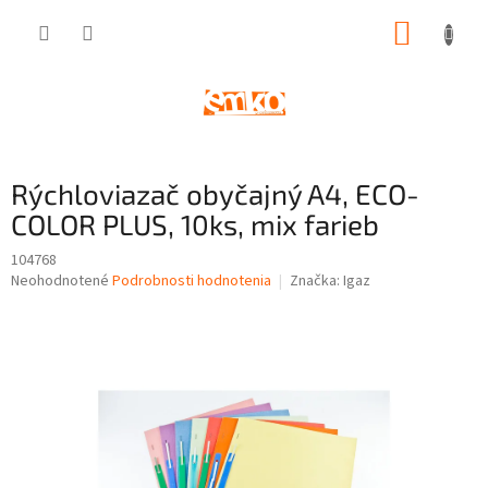
Prejsť
NÁKUP
na
obsah
KOŠÍK
Rýchloviazač obyčajný A4, ECO-
COLOR PLUS, 10ks, mix farieb
104768
Priemerné
Neohodnotené
Podrobnosti hodnotenia
Značka:
Igaz
hodnotenie
produktu
je
0,0
z
5
hviezdičiek.