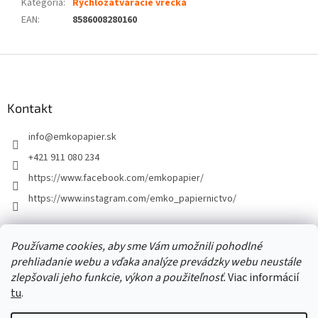
Kategória
:
Rýchlozatváracie vrecká
EAN
:
8586008280160
Z
á
p
ä
Kontakt
t
info
@
emkopapier.sk
i
e
+421 911 080 234
https://www.facebook.com/emkopapier/
https://www.instagram.com/emko_papiernictvo/
Facebook
Používame cookies, aby sme Vám umožnili pohodlné
prehliadanie webu a vďaka analýze prevádzky webu neustále
zlepšovali jeho funkcie, výkon a použiteľnosť.
Viac informácií
tu
.