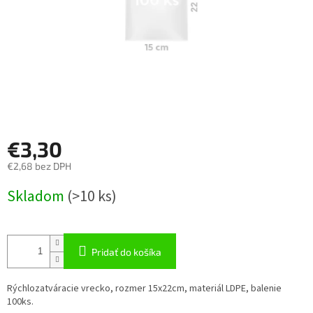
€3,30
€2,68 bez DPH
Jednotková
Skladom
(
>10 ks
)
cena:
Pridať do košíka
Rýchlozatváracie vrecko, rozmer 15x22cm, materiál LDPE, balenie
100ks.