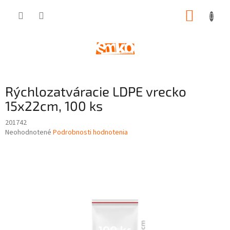
Prejsť
NÁKUP
na
obsah
KOŠÍK
Rýchlozatváracie LDPE vrecko
15x22cm, 100 ks
201742
Priemerné
Neohodnotené
Podrobnosti hodnotenia
hodnotenie
produktu
je
0,0
z
5
hviezdičiek.