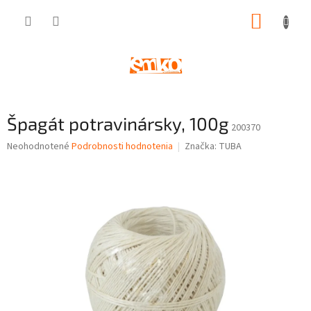
Prejsť
NÁKUP
na
obsah
KOŠÍK
Špagát potravinársky, 100g
200370
Priemerné
Neohodnotené
Podrobnosti hodnotenia
Značka:
TUBA
hodnotenie
produktu
je
0,0
z
5
hviezdičiek.