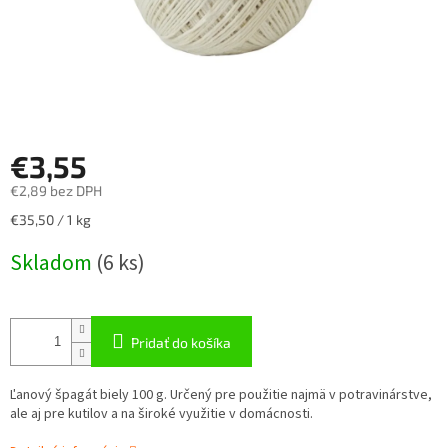
€3,55
€2,89 bez DPH
Jednotková
€35,50 / 1 kg
cena:
Skladom
(
6 ks
)
Pridať do košíka
Ľanový špagát biely 100 g. Určený pre použitie najmä v potravinárstve,
ale aj pre kutilov a na široké využitie v domácnosti.