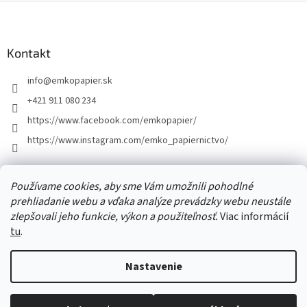
Z
á
p
ä
Kontakt
t
info
@
emkopapier.sk
i
e
+421 911 080 234
https://www.facebook.com/emkopapier/
https://www.instagram.com/emko_papiernictvo/
Facebook
Používame cookies, aby sme Vám umožnili pohodlné
prehliadanie webu a vďaka analýze prevádzky webu neustále
zlepšovali jeho funkcie, výkon a použiteľnosť.
Viac informácií
tu
.
Vytvoril Shoptet
Nastavenie
Copyright 2026
EMKOpapier
. Všetky práva vyhradené.
Upraviť