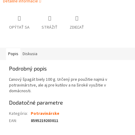
Detailné informácie
OPÝTAŤ SA
STRÁŽIŤ
ZDIEĽAŤ
Popis
Diskusia
Podrobný popis
Ľanový špagát biely 100 g. Určený pre použitie najmä v
potravinárstve, ale aj pre kutilov a na široké využitie v
domácnosti.
Dodatočné parametre
Kategória
:
Potravinárske
EAN
:
8595219203011