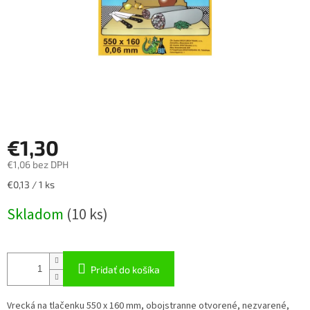
€1,30
€1,06 bez DPH
Jednotková
€0,13 / 1 ks
cena:
Skladom
(
10 ks
)
Pridať do košíka
Vrecká na tlačenku 550 x 160 mm, obojstranne otvorené, nezvarené,