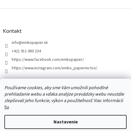
Z
á
p
ä
Kontakt
t
info
@
emkopapier.sk
i
e
+421 911 080 234
https://www.facebook.com/emkopapier/
https://www.instagram.com/emko_papiernictvo/
Facebook
Používame cookies, aby sme Vám umožnili pohodlné
prehliadanie webu a vďaka analýze prevádzky webu neustále
zlepšovali jeho funkcie, výkon a použiteľnosť.
Viac informácií
tu
.
Vytvoril Shoptet
Nastavenie