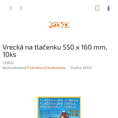
Prejsť
NÁKUP
na
obsah
KOŠÍK
Vrecká na tlačenku 550 x 160 mm,
10ks
130022
Priemerné
Neohodnotené
Podrobnosti hodnotenia
Značka:
EKOZ
hodnotenie
produktu
je
0,0
z
5
hviezdičiek.