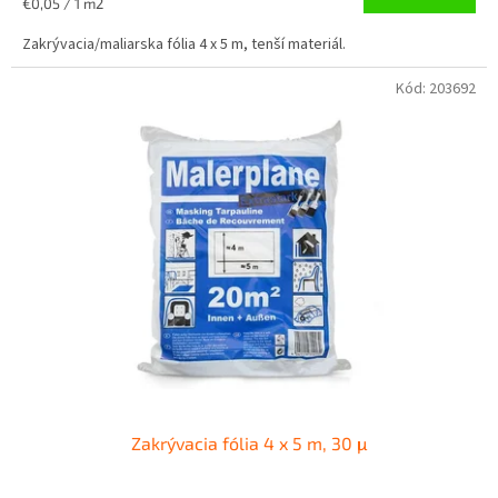
Jednotková
€0,05 / 1 m2
cena:
Zakrývacia/maliarska fólia 4 x 5 m, tenší materiál.
Kód:
203692
Zakrývacia fólia 4 x 5 m, 30 μ