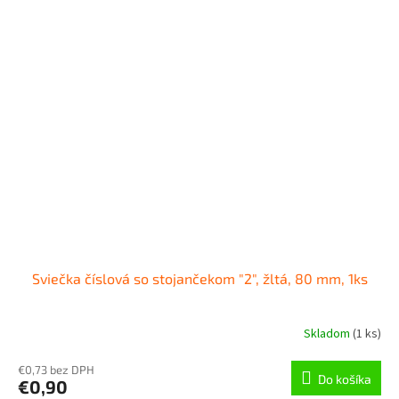
Sviečka číslová so stojančekom "2", žltá, 80 mm, 1ks
Skladom
(
1 ks
)
€0,73 bez DPH
Do košíka
€0,90