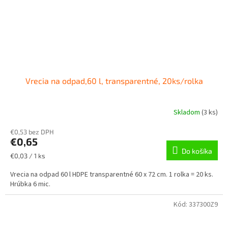
Vrecia na odpad,60 l, transparentné, 20ks/rolka
Skladom
(
3 ks
)
€0,53 bez DPH
€0,65
Do košíka
Jednotková
€0,03 / 1 ks
cena:
Vrecia na odpad 60 l HDPE transparentné 60 x 72 cm. 1 rolka = 20 ks.
Hrúbka 6 mic.
Kód:
337300Z9