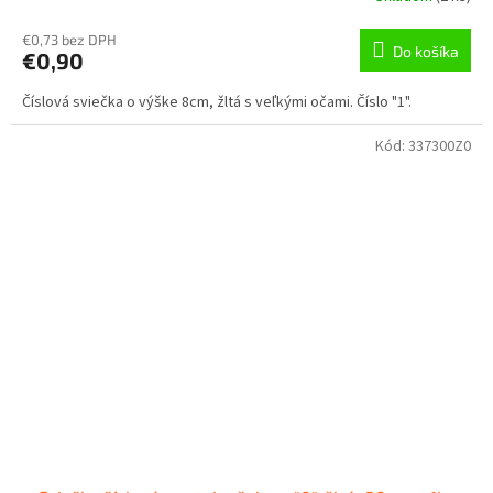
€0,73 bez DPH
Do košíka
€0,90
Číslová sviečka o výške 8cm, žltá s veľkými očami. Číslo "1".
Kód:
337300Z0