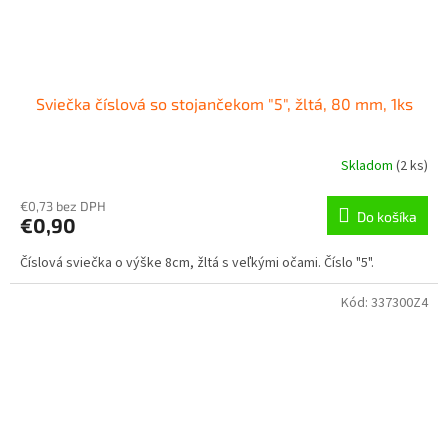
Sviečka číslová so stojančekom "5", žltá, 80 mm, 1ks
Skladom
(
2 ks
)
€0,73 bez DPH
Do košíka
€0,90
Číslová sviečka o výške 8cm, žltá s veľkými očami. Číslo "5".
Kód:
337300Z4