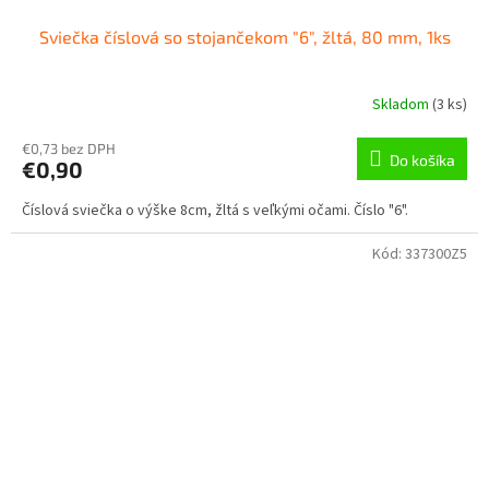
Sviečka číslová so stojančekom "6", žltá, 80 mm, 1ks
Skladom
(
3 ks
)
€0,73 bez DPH
Do košíka
€0,90
Číslová sviečka o výške 8cm, žltá s veľkými očami. Číslo "6".
Kód:
337300Z5