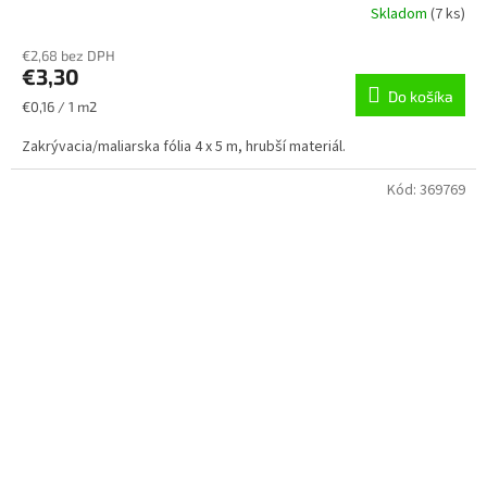
Skladom
(
7 ks
)
€2,68 bez DPH
€3,30
Do košíka
Jednotková
€0,16 / 1 m2
cena:
Zakrývacia/maliarska fólia 4 x 5 m, hrubší materiál.
Kód:
369769