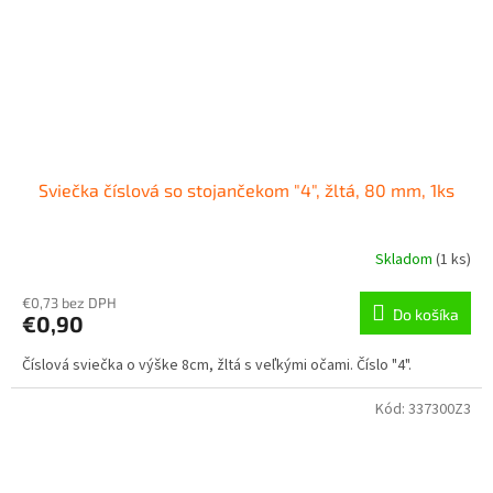
Sviečka číslová so stojančekom "4", žltá, 80 mm, 1ks
Skladom
(
1 ks
)
€0,73 bez DPH
Do košíka
€0,90
Číslová sviečka o výške 8cm, žltá s veľkými očami. Číslo "4".
Kód:
337300Z3