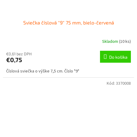
Sviečka číslová "9" 75 mm, bielo-červená
Skladom
(
10 ks
)
€0,61 bez DPH
Do košíka
€0,75
Číslová sviečka o výške 7,5 cm. Číslo "9"
Kód:
3370008