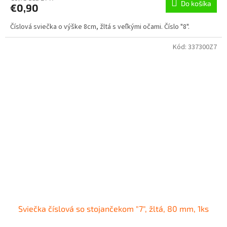
Do košíka
€0,90
Číslová sviečka o výške 8cm, žltá s veľkými očami. Číslo "8".
Kód:
337300Z7
Sviečka číslová so stojančekom "7", žltá, 80 mm, 1ks