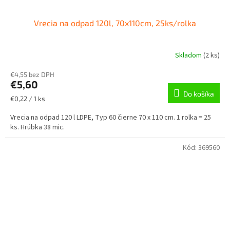
Vrecia na odpad 120l, 70x110cm, 25ks/rolka
Skladom
(
2 ks
)
€4,55 bez DPH
€5,60
Do košíka
Jednotková
€0,22 / 1 ks
cena:
Vrecia na odpad 120 l LDPE, Typ 60 čierne 70 x 110 cm. 1 rolka = 25
ks. Hrúbka 38 mic.
Kód:
369560