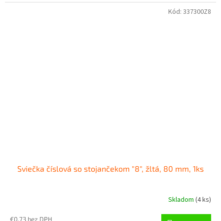
Kód:
337300Z8
Sviečka číslová so stojančekom "8", žltá, 80 mm, 1ks
Skladom
(
4 ks
)
€0,73 bez DPH