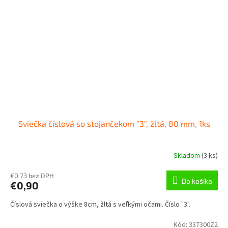
Sviečka číslová so stojančekom "3", žltá, 80 mm, 1ks
Skladom
(
3 ks
)
€0,73 bez DPH
Do košíka
€0,90
Číslová sviečka o výške 8cm, žltá s veľkými očami. Číslo "3".
Kód:
337300Z2