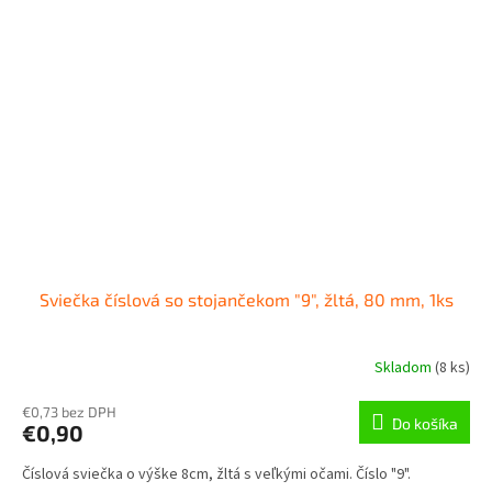
Sviečka číslová so stojančekom "9", žltá, 80 mm, 1ks
Skladom
(
8 ks
)
€0,73 bez DPH
Do košíka
€0,90
Číslová sviečka o výške 8cm, žltá s veľkými očami. Číslo "9".