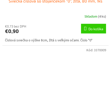
Sviečka číslová so stojančekom "0", žltá, 80 mm, 1ks
Skladom
(
4 ks
)
€0,73 bez DPH
Do košíka
€0,90
Číslová sviečka o výške 8cm, žltá s veľkými očami. Číslo "0"
Kód:
3370009