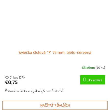
Sviečka číslová "7" 75 mm, bielo-červená
Skladom
(
10 ks
)
€0,61 bez DPH
Do košíka
€0,75
Číslová sviečka o výške 7,5 cm. Číslo "7"
NAČÍTAŤ 7 ĎALŠÍCH