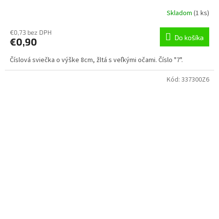
Skladom
(
1 ks
)
€0,73 bez DPH
Do košíka
€0,90
Číslová sviečka o výške 8cm, žltá s veľkými očami. Číslo "7".
Kód:
337300Z6