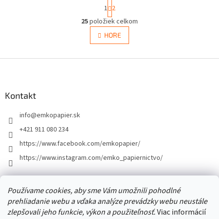
S
1
2
t
O
r
25
položiek celkom
v
á
l
HORE
n
á
k
d
o
v
Z
a
a
c
á
n
i
p
i
e
ä
Kontakt
e
p
t
r
info
@
emkopapier.sk
i
v
e
k
+421 911 080 234
y
https://www.facebook.com/emkopapier/
v
ý
https://www.instagram.com/emko_papiernictvo/
p
i
s
Facebook
Používame cookies, aby sme Vám umožnili pohodlné
u
prehliadanie webu a vďaka analýze prevádzky webu neustále
zlepšovali jeho funkcie, výkon a použiteľnosť.
Viac informácií