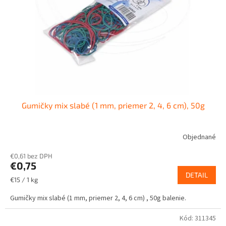
r
d
o
u
d
k
u
t
k
o
t
v
o
v
Gumičky mix slabé (1 mm, priemer 2, 4, 6 cm), 50g
Objednané
€0,61 bez DPH
€0,75
DETAIL
Jednotková
€15 / 1 kg
cena:
Gumičky mix slabé (1 mm, priemer 2, 4, 6 cm) , 50g balenie.
Kód:
311345