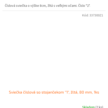
Číslová sviečka o výške 8cm, žltá s veľkými očami. Číslo "2".
Kód:
337300Z1
Sviečka číslová so stojančekom "1", žltá, 80 mm, 1ks
Skladom
(
2 ks
)