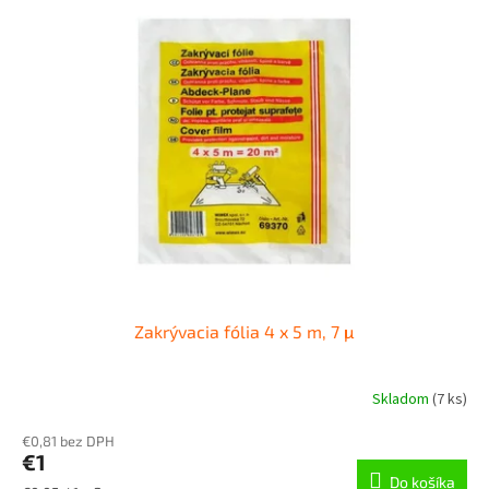
Zakrývacia fólia 4 x 5 m, 7 μ
Skladom
(
7 ks
)
€0,81 bez DPH
€1
Do košíka