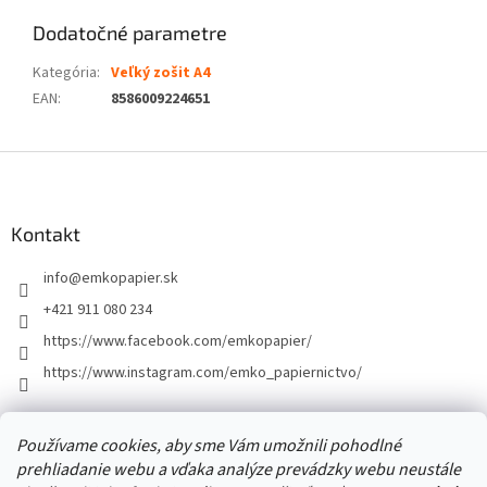
Dodatočné parametre
Kategória
:
Veľký zošit A4
EAN
:
8586009224651
Z
á
p
ä
Kontakt
t
info
@
emkopapier.sk
i
e
+421 911 080 234
https://www.facebook.com/emkopapier/
https://www.instagram.com/emko_papiernictvo/
Facebook
Používame cookies, aby sme Vám umožnili pohodlné
prehliadanie webu a vďaka analýze prevádzky webu neustále