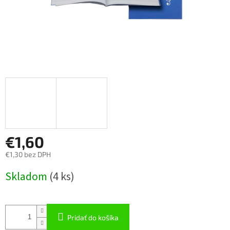
€1,60
€1,30 bez DPH
Jednotková
Skladom
(
4 ks
)
cena:
Pridať do košíka