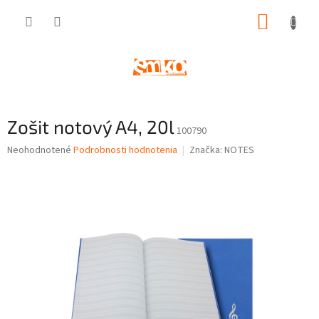
Prejsť
NÁKUP
na
obsah
KOŠÍK
Zošit notový A4, 20l
100790
Priemerné
Neohodnotené
Podrobnosti hodnotenia
Značka:
NOTES
hodnotenie
produktu
je
0,0
z
5
hviezdičiek.