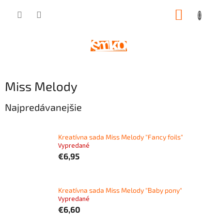
Prejsť
NÁKUP
na
obsah
KOŠÍK
Miss Melody
Najpredávanejšie
Kreatívna sada Miss Melody "Fancy foils"
Vypredané
€6,95
Kreatívna sada Miss Melody "Baby pony"
Vypredané
€6,60