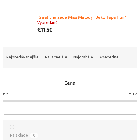
Kreatívna sada Miss Melody "Deko Tape Fun"
Vypredané
€11,50
R
a
Najpredávanejšie
Najlacnejšie
Najdrahšie
Abecedne
d
e
n
Cena
i
e
€
6
€
12
p
r
o
d
u
k
Na sklade
0
t