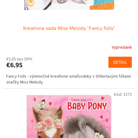
t
o
v
Kreatívna sada Miss Melody "Fancy foils"
Vypredané
€5,65 bez DPH
DETAIL
€6,95
Fancy Foils - výnimočné kreatívne omaľovánky s trblietavými fóliami
značky Miss Melody.
Kód:
3372