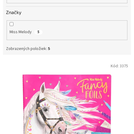
o
v
Značky
Miss Melody
5
Zobrazených položiek:
5
V
Kód:
3375
ý
p
i
s
p
r
o
d
u
k