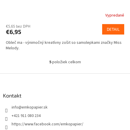
Vypredané
€5,65 bez DPH
DETAIL
€6,95
Obleč ma - výnimočný kreatívny zošit so samolepkami značky Miss
Melody.
5
položiek celkom
O
v
l
Z
á
á
d
p
a
ä
Kontakt
c
t
i
info
@
emkopapier.sk
i
e
p
e
+421 911 080 234
r
https://www.facebook.com/emkopapier/
v