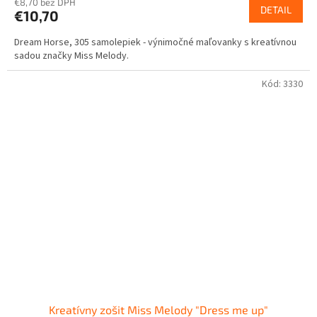
€8,70 bez DPH
DETAIL
€10,70
Dream Horse, 305 samolepiek - výnimočné maľovanky s kreatívnou
sadou značky Miss Melody.
Kód:
3330
Kreatívny zošit Miss Melody "Dress me up"