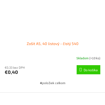
Zošit A5, 40 listový - čistý 540
Skladom
(
>10 ks
)
€0,33 bez DPH
Do košíka
€0,40
4
položiek celkom
O
v
l
Z
á
á
d