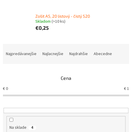
Zošit A5, 20 listový - čistý 520
Skladom
(
>10 ks
)
€0,25
R
a
Najpredávanejšie
Najlacnejšie
Najdrahšie
Abecedne
d
e
n
Cena
i
e
€
0
€
1
p
r
o
d
u
k
Na sklade
4
t