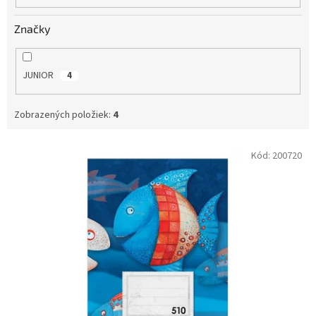
o
v
Značky
JUNIOR
4
Zobrazených položiek:
4
V
Kód:
200720
ý
p
i
s
p
r
o
d
u
k