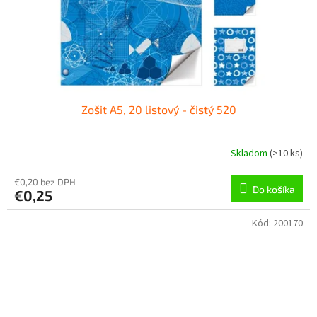
Zošit A5, 20 listový - čistý 520
Skladom
(
>10 ks
)
€0,20 bez DPH
Do košíka
€0,25
Kód:
200170