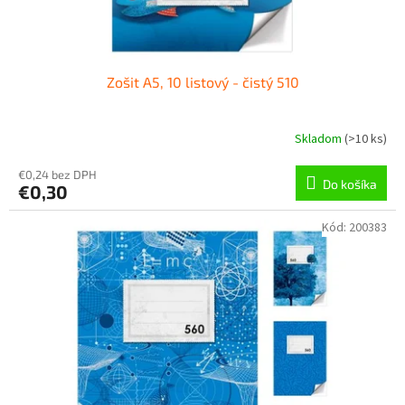
t
o
v
Zošit A5, 10 listový - čistý 510
Skladom
(
>10 ks
)
€0,24 bez DPH
Do košíka
€0,30
Kód:
200383