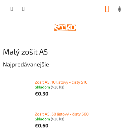
Prejsť
NÁKUP
na
obsah
KOŠÍK
Malý zošit A5
Najpredávanejšie
Zošit A5, 10 listový - čistý 510
Skladom
(
>10 ks
)
€0,30
Zošit A5, 60 listový - čistý 560
Skladom
(
>10 ks
)
€0,60