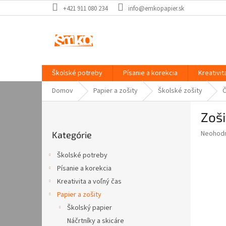
Prejsť
+421 911 080 234
info@emkopapier.sk
na
obsah
Školské potreby
Písanie a korekcia
Kreativit
Domov
Papier a zošity
Školské zošity
Č
B
Zoši
o
Preskočiť
č
Priemer
Neohod
Kategórie
kategórie
n
hodnote
ý
produkt
Školské potreby
p
je
Písanie a korekcia
0,0
a
z
Kreativita a voľný čas
n
5
e
Papier a zošity
hviezdič
l
Školský papier
Náčrtníky a skicáre