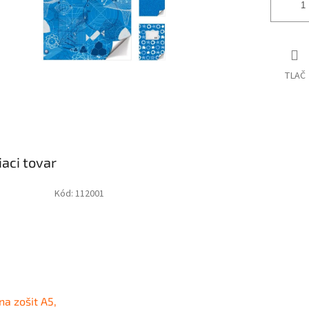
TLAČ
iaci tovar
Kód:
112001
na zošit A5,