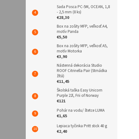
Sada Posca PC-5M, OCEAN, 1,8
- 2,5 mm (8 ks)
€28,30
Box na zošity MFP, veľkosť A4,
motív Panda
€5,50
Box na zošity MFP, veľkosť A5,
motív Motorka
€3,90
Nástenná dekorácia Studio
ROOF Citrinella Pair (Strnádka
žltá)
€11,45
Školská taška Easy Unicorn
Purple 22l, Frii of Norway
€121
Pohár na vodu/ štetce LUMA
€1,65
Lepiaca tyčinka Pritt stick 40 g
€2,40