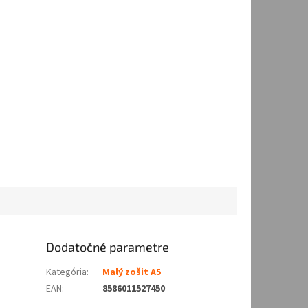
Dodatočné parametre
Kategória
:
Malý zošit A5
EAN
:
8586011527450