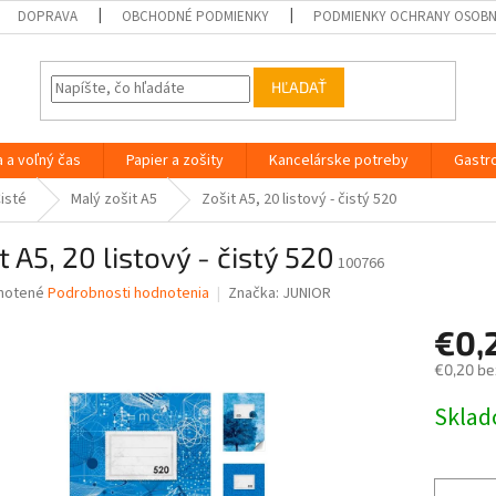
DOPRAVA
OBCHODNÉ PODMIENKY
PODMIENKY OCHRANY OSOB
HĽADAŤ
a a voľný čas
Papier a zošity
Kancelárske potreby
Gastr
isté
Malý zošit A5
Zošit A5, 20 listový - čistý 520
t A5, 20 listový - čistý 520
100766
né
notené
Podrobnosti hodnotenia
Značka:
JUNIOR
nie
€0,
u
€0,20 be
Jednotk
Skla
cena:
iek.