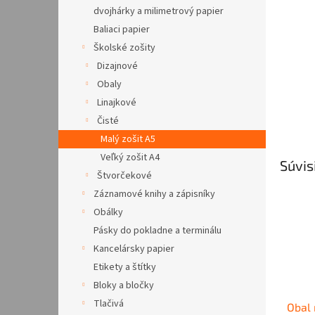
dvojhárky a milimetrový papier
Baliaci papier
Školské zošity
Dizajnové
Obaly
Linajkové
Čisté
Malý zošit A5
Veľký zošit A4
Súvis
Štvorčekové
Záznamové knihy a zápisníky
Obálky
Pásky do pokladne a terminálu
Kancelársky papier
Etikety a štítky
Bloky a bločky
Tlačivá
Obal 