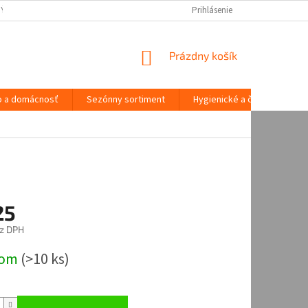
NÝCH ÚDAJOV
Prihlásenie
NÁKUPNÝ
Prázdny košík
KOŠÍK
o a domácnosť
Sezónny sortiment
Hygienické a čistiace potre
25
z DPH
ová
dom
(
>10 ks
)