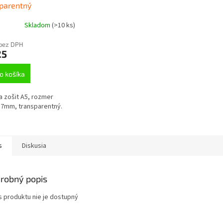
parentný
Skladom
(
>10 ks
)
 bez DPH
25
o košíka
a zošit A5, rozmer
17mm, transparentný.
s
Diskusia
robný popis
s produktu nie je dostupný