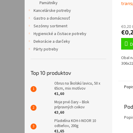
Pamätníky
trans
Kancelárske potreby
Gastro a domácnosť
Sezónny sortiment
€0,20
€0,
Hygienické a čistiace potreby
Dekorácie a darčeky
D
Párty potreby
Obal n
306x2
Top 10 produktov
Obrus na školskú lavicu, 50 x
Popi
65cm, mix motívov
€1,60
Moje prvé čiary – Blok
Pod
prípravných cvikov
€3,60
Popi
Plastelína KOH-I-NOOR 10
odtieňov, 200g
€1,65